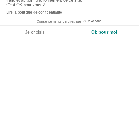
SMJ Conseil - Conseil en
Organisation Patrimoniale
SMJ CONSEIL
concilie
l’expérience de son
gérant Patrice Gardin
(19 années de Conseil
Patrimonial Indépendant) et
l’expertise
juridique et fiscale
de sa jeune collaboratrice
Léa Marion
(Master I en droit Notarial & Master
II en Gestion de Patrimoine)
.