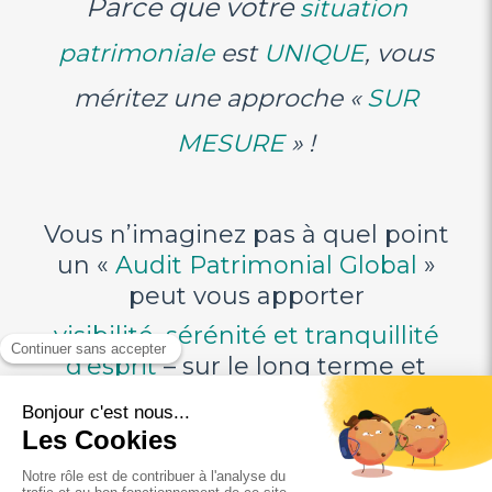
Parce que votre
situation
patrimoniale
est
UNIQUE
, vous
méritez une approche «
SUR
MESURE
» !
Vous n’imaginez pas à quel point
un «
Audit Patrimonial Global
»
peut vous apporter
visibilité, sérénité et tranquillité
d’esprit
– sur le long terme et
pour toute votre famille.